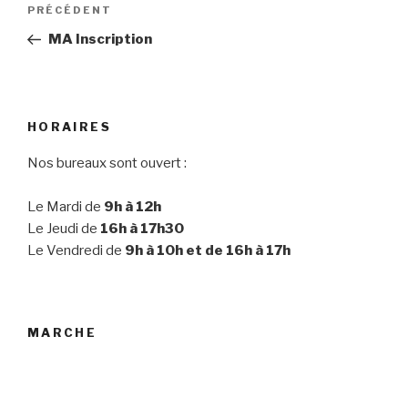
Navigation
PRÉCÉDENT
Article
de
précédent
MA Inscription
l’article
HORAIRES
Nos bureaux sont ouvert :
Le Mardi de
9h à 12h
Le Jeudi de
16h à 17h30
Le Vendredi de
9h à 10h et de 16h à 17h
MARCHE